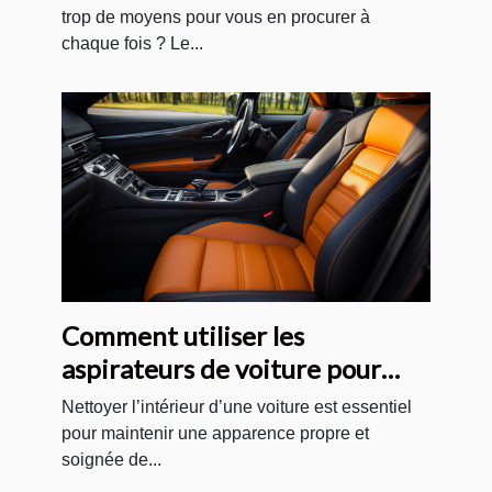
trop de moyens pour vous en procurer à
chaque fois ? Le...
Comment utiliser les
aspirateurs de voiture pour
nettoyer correctement les
Nettoyer l’intérieur d’une voiture est essentiel
sièges, les tapis et les sols de
pour maintenir une apparence propre et
soignée de...
votre voiture ?