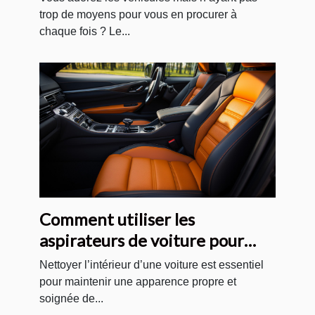
trop de moyens pour vous en procurer à
chaque fois ? Le...
Comment utiliser les
aspirateurs de voiture pour
nettoyer correctement les
Nettoyer l’intérieur d’une voiture est essentiel
sièges, les tapis et les sols de
pour maintenir une apparence propre et
soignée de...
votre voiture ?