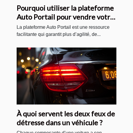
Pourquoi utiliser la plateforme
Auto Portail pour vendre votre
voiture sur internet ?
La plateforme Auto Portail est une ressource
facilitante qui garantit plus d’agilité, de...
À quoi servent les deux feux de
détresse dans un véhicule ?
Chaque composante d’une voiture a son