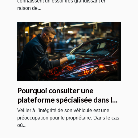
connaissent un essor très grandissant en
raison de...
Pourquoi consulter une
plateforme spécialisée dans le
vitrage de véhicules ?
Veiller à l’intégrité de son véhicule est une
préoccupation pour le propriétaire. Dans le cas
où...