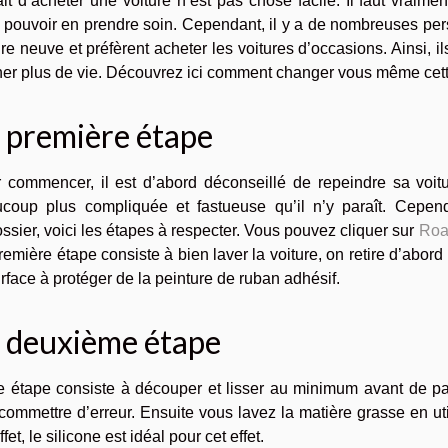
ait d’acheter une voiture n’est pas chose facile. Il faut vraim
 pouvoir en prendre soin. Cependant, il y a de nombreuses pe
ure neuve et préfèrent acheter les voitures d’occasions. Ainsi, i
er plus de vie. Découvrez ici comment changer vous même cett
 première étape
 commencer, il est d’abord déconseillé de repeindre sa voitu
coup plus compliquée et fastueuse qu’il n’y paraît. Cepen
ossier, voici les étapes à respecter. Vous pouvez cliquer sur
Roa
remière étape consiste à bien laver la voiture, on retire d’abo
urface à protéger de la peinture de ruban adhésif.
 deuxième étape
e étape consiste à découper et lisser au minimum avant de pa
commettre d’erreur. Ensuite vous lavez la matière grasse en util
fet, le silicone est idéal pour cet effet.