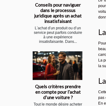
Le f
Conseils pour naviguer
pour
dans le processus
voit
juridique après un achat
donn
insatisfaisant
L'achat d'un produit ou d’un
La
service peut parfois conduire
à une expérience
insatisfaisante. Dans...
Pour
beau
carr
La p
la s
La
Quels critères prendre
en compte pour l’achat
Cett
d’une voiture ?
pas 
En ef
Tout le monde désire acheter