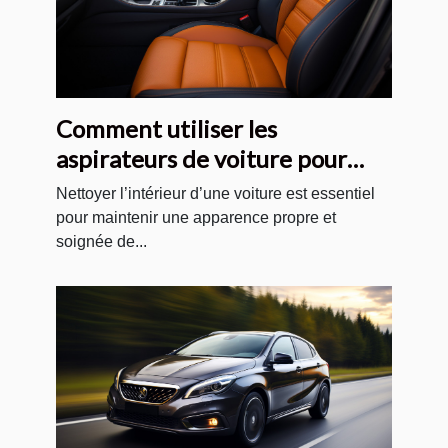
Comment utiliser les
aspirateurs de voiture pour
nettoyer correctement les
Nettoyer l’intérieur d’une voiture est essentiel
sièges, les tapis et les sols de
pour maintenir une apparence propre et
soignée de...
votre voiture ?