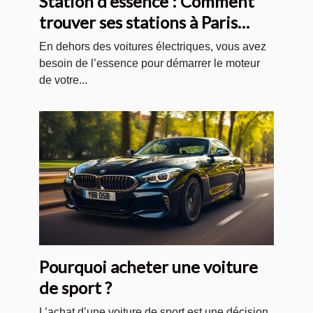
Station d’essence : Comment
trouver ses stations à Paris
pour votre voiture ?
En dehors des voitures électriques, vous avez
besoin de l’essence pour démarrer le moteur
de votre...
Pourquoi acheter une voiture
de sport ?
L’achat d’une voiture de sport est une décision