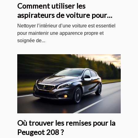
Comment utiliser les
aspirateurs de voiture pour
nettoyer correctement les
Nettoyer l’intérieur d’une voiture est essentiel
sièges, les tapis et les sols de
pour maintenir une apparence propre et
soignée de...
votre voiture ?
Où trouver les remises pour la
Peugeot 208 ?