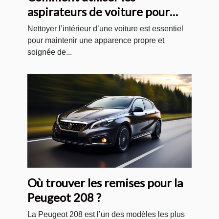
aspirateurs de voiture pour
nettoyer correctement les
Nettoyer l’intérieur d’une voiture est essentiel
sièges, les tapis et les sols de
pour maintenir une apparence propre et
soignée de...
votre voiture ?
Où trouver les remises pour la
Peugeot 208 ?
La Peugeot 208 est l’un des modèles les plus