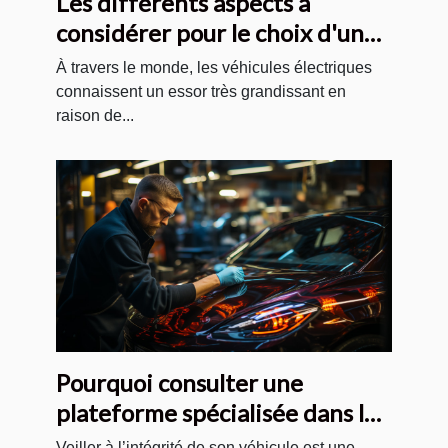
Les différents aspects à
considérer pour le choix d'un
véhicule électrique
À travers le monde, les véhicules électriques
connaissent un essor très grandissant en
raison de...
Pourquoi consulter une
plateforme spécialisée dans le
vitrage de véhicules ?
Veiller à l’intégrité de son véhicule est une